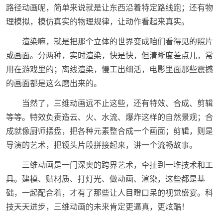
路径动画呢，简单来说就是让东西沿着特定路线跑；还有物
理模拟，模仿真实的物理规律，让动作看起来真实。
渲染嘛，就是把那个立体的世界变成咱们看得见的照片
或画面。分两种，实时渲染，快是快，但清晰度差点儿，常
用在游戏里的；离线渲染，慢工出细活，电影里面那些震撼
的画面都是这么磨出来的。
当然了，三维动画远不止这些，还有特效、合成、剪辑
等等。特效负责造云、火、水流、爆炸这样的自然景观；合
成就像厨师摆盘，把各种元素整合成一个画面；剪辑，则是
导演的艺术，把镜头片段拼接起来，讲一个流畅故事。
三维动画是一门深奥的跨界艺术，牵扯到一堆技术和工
具。建模、贴材质、打灯光、做动画、渲染，这些都是基
础，一起配合着，才有了那些让人目瞪口呆的视觉盛宴。科
技天天进步，三维动画的未来肯定更逼真，更炫酷！