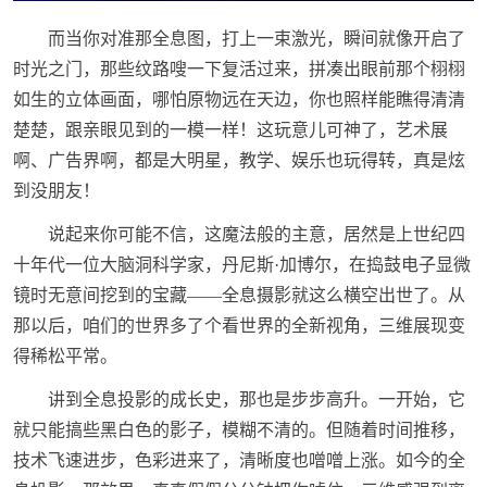
而当你对准那全息图，打上一束激光，瞬间就像开启了
时光之门，那些纹路嗖一下复活过来，拼凑出眼前那个栩栩
如生的立体画面，哪怕原物远在天边，你也照样能瞧得清清
楚楚，跟亲眼见到的一模一样！这玩意儿可神了，艺术展
啊、广告界啊，都是大明星，教学、娱乐也玩得转，真是炫
到没朋友！
说起来你可能不信，这魔法般的主意，居然是上世纪四
十年代一位大脑洞科学家，丹尼斯·加博尔，在捣鼓电子显微
镜时无意间挖到的宝藏——全息摄影就这么横空出世了。从
那以后，咱们的世界多了个看世界的全新视角，三维展现变
得稀松平常。
讲到全息投影的成长史，那也是步步高升。一开始，它
就只能搞些黑白色的影子，模糊不清的。但随着时间推移，
技术飞速进步，色彩进来了，清晰度也噌噌上涨。如今的全