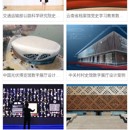
交通运输部公路科学研究院史馆数字展厅案例
云南省档案馆党史学习教育数字展厅案例
中国光伏博览馆数字展厅设计案例
中关村村史馆数字展厅设计案例