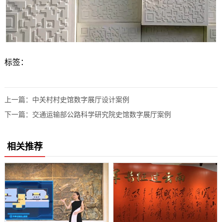
标签：
上一篇：
中关村村史馆数字展厅设计案例
下一篇：
交通运输部公路科学研究院史馆数字展厅案例
相关推荐