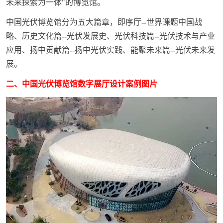
未来探索为一体"的博览馆。
中国光伏博览馆分为五大篇章，即序厅--世界课题中国战
略、历史文化篇--光伏发展史、光伏科技篇--光伏技术与产业
应用、扬中贡献篇--扬中光伏实践、能聚未来篇--光伏未来发
展。
二、中国光伏博览馆数字展厅设计案例图片