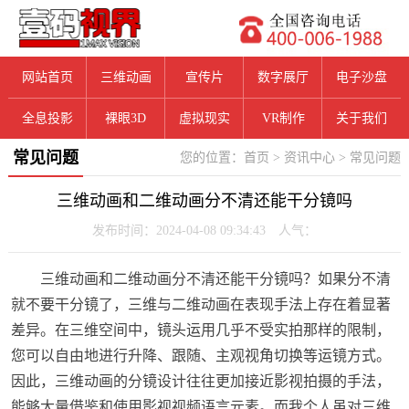
网站首页
三维动画
宣传片
数字展厅
电子沙盘
全息投影
裸眼3D
虚拟现实
VR制作
关于我们
常见问题
您的位置：
首页
>
资讯中心
>
常见问题
三维动画和二维动画分不清还能干分镜吗
发布时间：2024-04-08 09:34:43 人气：
三维动画和二维动画分不清还能干分镜吗？如果分不清
就不要干分镜了，三维与二维动画在表现手法上存在着显著
差异。在三维空间中，镜头运用几乎不受实拍那样的限制，
您可以自由地进行升降、跟随、主观视角切换等运镜方式。
因此，三维动画的分镜设计往往更加接近影视拍摄的手法，
能够大量借鉴和使用影视视频语言元素。而我个人虽对三维