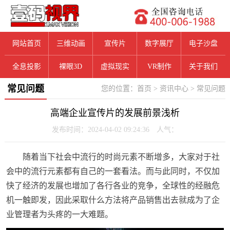
网站首页
三维动画
宣传片
数字展厅
电子沙盘
全息投影
裸眼3D
虚拟现实
VR制作
关于我们
常见问题
您的位置：
首页
>
资讯中心
>
常见问题
高端企业宣传片的发展前景浅析
发布时间：2024-04-02 09:24:36 人气：
随着当下社会中流行的时尚元素不断增多，大家对于社
会中的流行元素都有自己的一套看法。而与此同时，不仅加
快了经济的发展也增加了各行各业的竞争，全球性的经融危
机一触即发，因此采取什么方法将产品销售出去就成为了企
业管理者为头疼的一大难题。