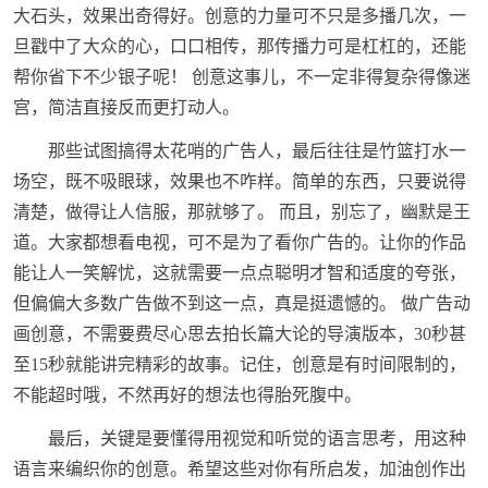
大石头，效果出奇得好。创意的力量可不只是多播几次，一
旦戳中了大众的心，口口相传，那传播力可是杠杠的，还能
帮你省下不少银子呢！ 创意这事儿，不一定非得复杂得像迷
宫，简洁直接反而更打动人。
那些试图搞得太花哨的广告人，最后往往是竹篮打水一
场空，既不吸眼球，效果也不咋样。简单的东西，只要说得
清楚，做得让人信服，那就够了。 而且，别忘了，幽默是王
道。大家都想看电视，可不是为了看你广告的。让你的作品
能让人一笑解忧，这就需要一点点聪明才智和适度的夸张，
但偏偏大多数广告做不到这一点，真是挺遗憾的。 做广告动
画创意，不需要费尽心思去拍长篇大论的导演版本，30秒甚
至15秒就能讲完精彩的故事。记住，创意是有时间限制的，
不能超时哦，不然再好的想法也得胎死腹中。
最后，关键是要懂得用视觉和听觉的语言思考，用这种
语言来编织你的创意。希望这些对你有所启发，加油创作出