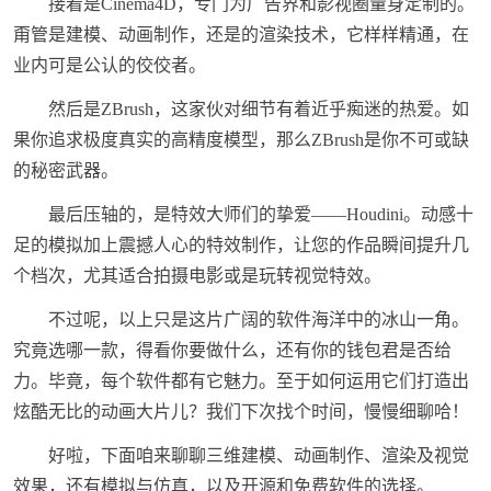
接着是Cinema4D，专门为广告界和影视圈量身定制的。
甭管是建模、动画制作，还是的渲染技术，它样样精通，在
业内可是公认的佼佼者。
然后是ZBrush，这家伙对细节有着近乎痴迷的热爱。如
果你追求极度真实的高精度模型，那么ZBrush是你不可或缺
的秘密武器。
最后压轴的，是特效大师们的挚爱——Houdini。动感十
足的模拟加上震撼人心的特效制作，让您的作品瞬间提升几
个档次，尤其适合拍摄电影或是玩转视觉特效。
不过呢，以上只是这片广阔的软件海洋中的冰山一角。
究竟选哪一款，得看你要做什么，还有你的钱包君是否给
力。毕竟，每个软件都有它魅力。至于如何运用它们打造出
炫酷无比的动画大片儿？我们下次找个时间，慢慢细聊哈！
好啦，下面咱来聊聊三维建模、动画制作、渲染及视觉
效果，还有模拟与仿真，以及开源和免费软件的选择。