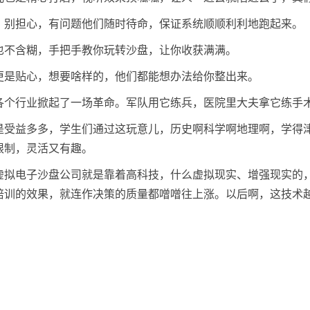
，别担心，有问题他们随时待命，保证系统顺顺利利地跑起来。
也不含糊，手把手教你玩转沙盘，让你收获满满。
更是贴心，想要啥样的，他们都能想办法给你整出来。
各个行业掀起了一场革命。军队用它练兵，医院里大夫拿它练手
是受益多多，学生们通过这玩意儿，历史啊科学啊地理啊，学得
限制，灵活又有趣。
虚拟电子沙盘公司就是靠着高科技，什么虚拟现实、增强现实的
培训的效果，就连作决策的质量都噌噌往上涨。以后啊，这技术