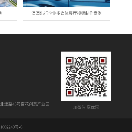
例
滴滴出行企业多媒体展厅视频制作案例
北洼路45号百花创意产业园
加微信 享优惠
1002240号-6