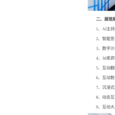
二、展馆
1、AI主
2、智能
3、数字
4、3d来
5、互动
6、互动
7、沉浸
8、动态
9、互动