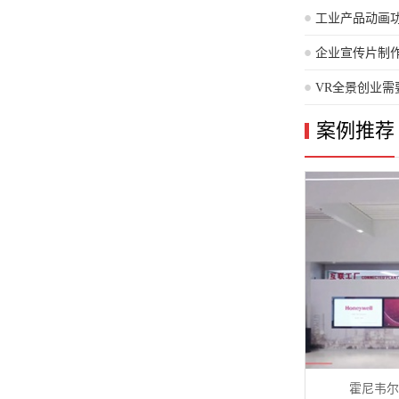
工业产品动画
企业宣传片制
VR全景创业需
的
案例推荐
霍尼韦尔