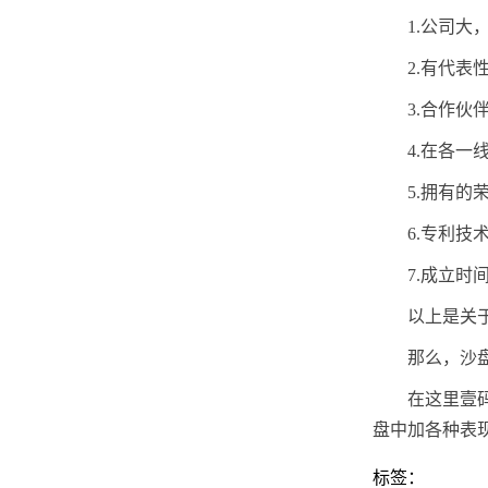
1.公司大
2.有代
3.合作
4.在各
5.拥有
6.专利
7.成立
以上是关
那么，沙
在这里壹码
盘中加各种表
标签：