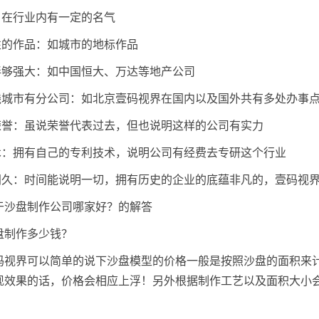
，在行业内有一定的名气
表性的作品：如城市的地标作品
伙伴够强大：如中国恒大、万达等地产公司
一线城市有分公司：如北京壹码视界在国内以及国外共有多处办事
的荣誉：虽说荣誉代表过去，但也说明这样的公司有实力
技术：拥有自己的专利技术，说明公司有经费去专研这个行业
时间久：时间能说明一切，拥有历史的企业的底蕴非凡的，壹码视界（
于沙盘制作公司哪家好？的解答
盘制作多少钱？
视界可以简单的说下沙盘模型的价格一般是按照沙盘的面积来计算的
现效果的话，价格会相应上浮！另外根据制作工艺以及面积大小