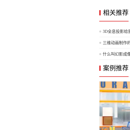
相关推荐
3D全息投影
何因3D全息投
三维动画制作
什么叫幻影成
的奥妙）
案例推荐