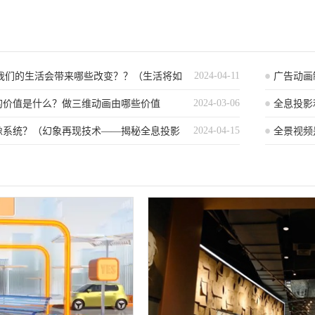
2024-04-11
给我们的生活会带来哪些改变？？（生活将如
广告动画
2024-03-06
影技术的出现而变化？）
的价值是什么？做三维动画由哪些价值
类型是什
全息投影
2024-04-15
像系统？（幻象再现技术——揭秘全息投影
全景视频