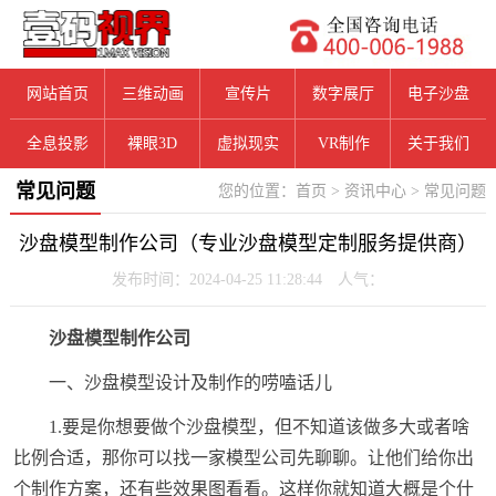
网站首页
三维动画
宣传片
数字展厅
电子沙盘
全息投影
裸眼3D
虚拟现实
VR制作
关于我们
常见问题
您的位置：
首页
>
资讯中心
>
常见问题
沙盘模型制作公司（专业沙盘模型定制服务提供商）
发布时间：2024-04-25 11:28:44 人气：
沙盘模型制作公司
一、沙盘模型设计及制作的唠嗑话儿
1.要是你想要做个沙盘模型，但不知道该做多大或者啥
比例合适，那你可以找一家模型公司先聊聊。让他们给你出
个制作方案，还有些效果图看看。这样你就知道大概是个什