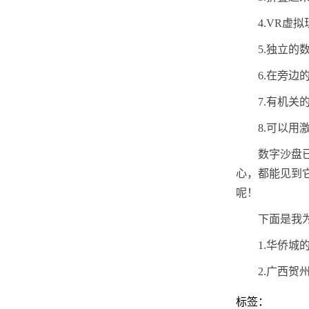
4.VR
5.独立
6.在旁
7.有机
8.可以
数字沙盘
心，都能见到
呢！
下面是我
1.华侨
2.广西
标签：