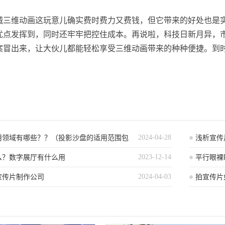
械三维动画这玩意儿确实费时费力又费钱，但它带来的好处也是
优点发挥到，同时还牢牢把控住成本。再说啦，科技日新月异，
案冒出来，让大伙儿都能轻松享受三维动画带来的种种便捷。到
2024-04-28
用领域有哪些？？（投影沙盘的适用范围包
浅析宣传
2023-12-14
）
么？数字展厅有什么用
平行眼裸
2024-04-03
宣传片制作公司
拍宣传片