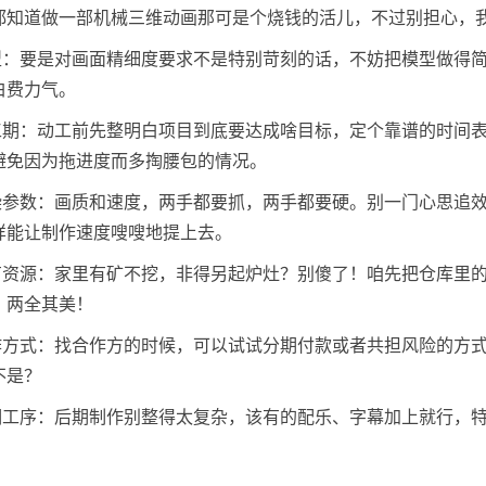
都知道做一部机械三维动画那可是个烧钱的活儿，不过别担心，
模型：要是对画面精细度要求不是特别苛刻的话，不妨把模型做得
白费力气。
排工期：动工前先整明白项目到底要达成啥目标，定个靠谱的时间
避免因为拖进度而多掏腰包的情况。
渲染参数：画质和速度，两手都要抓，两手都要硬。别一门心思追
样能让制作速度嗖嗖地提上去。
已有资源：家里有矿不挖，非得另起炉灶？别傻了！咱先把仓库里
，两全其美！
合作方式：找合作方的时候，可以试试分期付款或者共担风险的方
不是？
后期工序：后期制作别整得太复杂，该有的配乐、字幕加上就行，