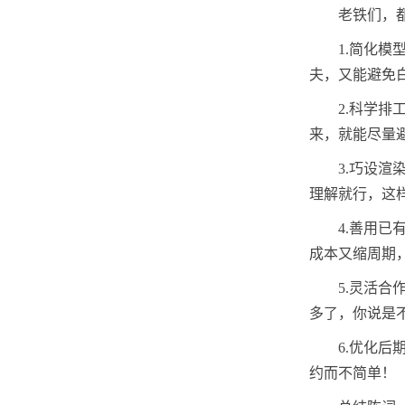
老铁们，
1.简化
夫，又能避免
2.科学
来，就能尽量
3.巧设
理解就行，这
4.善用
成本又缩周期
5.灵活
多了，你说是
6.优化
约而不简单！