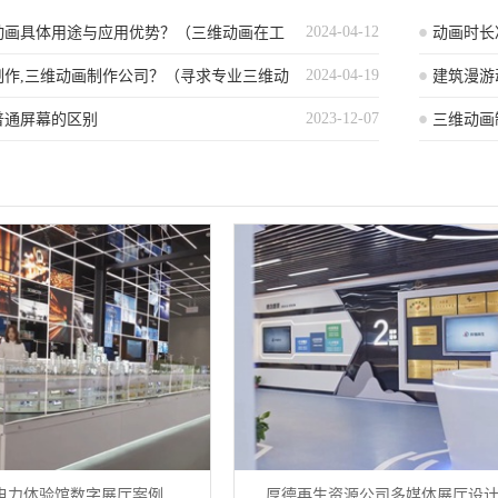
2024-04-12
动画具体用途与应用优势？（三维动画在工
动画时长
2024-04-19
际应用及其优势解析）
制作,三维动画制作公司？（寻求专业三维动
建筑漫游
2023-12-07
哪家公司擅长此道？）
普通屏幕的区别
三维动画
电力体验馆数字展厅案例
厚德再生资源公司多媒体展厅设