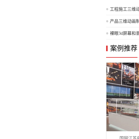
工程施工三维
程施工中的实
产品三维动画
画制作服务，
裸眼3d屏幕和
案例推荐
国网江苏