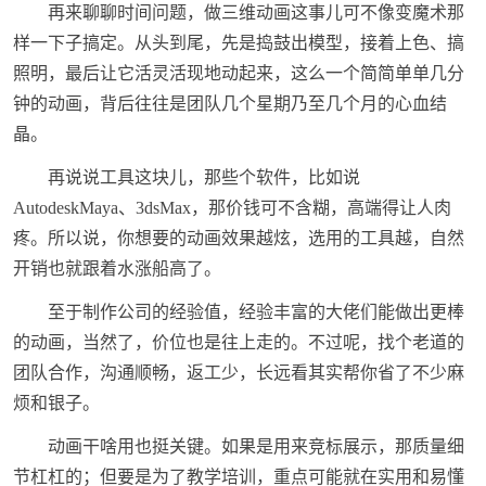
再来聊聊时间问题，做三维动画这事儿可不像变魔术那
样一下子搞定。从头到尾，先是捣鼓出模型，接着上色、搞
照明，最后让它活灵活现地动起来，这么一个简简单单几分
钟的动画，背后往往是团队几个星期乃至几个月的心血结
晶。
再说说工具这块儿，那些个软件，比如说
AutodeskMaya、3dsMax，那价钱可不含糊，高端得让人肉
疼。所以说，你想要的动画效果越炫，选用的工具越，自然
开销也就跟着水涨船高了。
至于制作公司的经验值，经验丰富的大佬们能做出更棒
的动画，当然了，价位也是往上走的。不过呢，找个老道的
团队合作，沟通顺畅，返工少，长远看其实帮你省了不少麻
烦和银子。
动画干啥用也挺关键。如果是用来竞标展示，那质量细
节杠杠的；但要是为了教学培训，重点可能就在实用和易懂