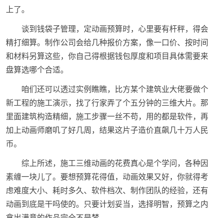
上了。
谈到钱袋子管理，定动画预算时，心里要有杆秤，得会
精打细算。制作公司会给几种报价方案，像一口价、按时间
和材料另算这些，你自己得根据钱包厚度和项目具体需要来
盘算选哪个合适。
咱们还可以透过实例瞧瞧，比方某个建筑业大佬要做个
新工程的施工演示，找了行家弄了个五分钟的三维大片。那
里面建筑构造精细，施工步骤一丝不苟，用的都是软件，再
加上动画师磨叽了好几周，结果这片子造价直飙几十万人民
币。
综上所述，施工三维动画的花费真心是个学问，各种因
素缠一块儿了。要想预算花得值，动画效果又好，你就得考
虑难度大小、耗时多久、软件档次、制作团队的经验，还有
动画到底是干吗使的。只要计划妥当，选择明智，预算之内
拿出满意的作品完全不是梦。