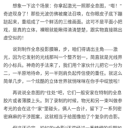
想象一下这个场景：你拿起激光一照那全息图，“嘭！”
奇迹现身了！那些光波仿佛被魔法召唤，在你眼皮子底下蹦
跶起来，重组成了一个鲜活的三维画面。这可不是平面小把
戏，是真的立体，裸眼就能瞅得清清楚楚，跟实物直接跳出
虚空似的！
说到制作全息投影膜嘛，步，咱们得请出主角——激
光，因为它发射的光线那叫一个整齐划一，简直就是光线界
的小标兵。神奇的手法来了，我们用个家伙什儿把它一分为
二，一半原地待命，另一半则肩负起传信使的重任。就这么
简单几步，一个炫酷的立体世界就悄咪咪在你手中绽放啦！
再说说全息图的“住处”吧，它们一般安家在特制的全息
胶片或者薄膜上头。到了录制的时候，物光和另一束叫做参
考光的会在这个“家”里碰头，俩人一合计，留下了一系列密
密麻麻的干涉图案，这就相当于给图像拍了个复杂的合影。