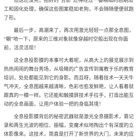
但这还没完，拍好的“合影”还得经过一番精细的后期加
工和固化处理，确保这些图案稳如老狗，不会随随便便就跑
了形。
最后一步，高潮来了，再次用激光轻轻一点那全息图，
“唰”地一下，原来的三维对象就像穿越时空般出现在你面
前，活灵活现！
这全息投影膜的本事可大着呢，从高大上的展览展示到
热热闹闹的舞台秀场，从吸睛的广告宣传到寓教于乐的教育
培训，处处都能见到它的身影。而且呀，随着技术一天天牛
气冲天，全息图越来越清晰，色彩也愈发鲜艳，让人看着就
跟真的一模一样。它还能和触摸屏技术手拉手，打造出能互
动的全息画面，让用户体验一把的身临其境！
全息投影膜背后的秘密武器就是激光全息摄影术，靠记
录和再生光波的相位、振幅，变魔术似地掏出个有深度的立
体影像来。这技术，简直是打开了新世界的大门，未来的应