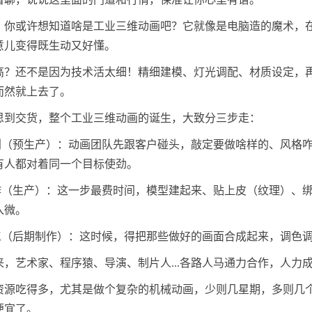
，你或许想知道啥是工业三维动画吧？它就像是电脑造的魔术，
意儿变得既生动又好懂。
高？还不是因为技术活太细！精细建模、灯光调配、材质设定，
而然就上去了。
思到交货，整个工业三维动画的诞生，大致分三步走：
筹划（预生产）：动画团队先跟客户碰头，敲定要做啥样的、风格
有人都对着同一个目标使劲。
制作（生产）：这一步最费时间，模型建起来、贴上皮（纹理）、
入微。
加工（后期制作）：这时候，得把那些做好的画面合成起来，调色
来，艺术家、程序猿、导演、制片人...各路人马通力合作，人力
资源吃得多，尤其是做个复杂的机械动画，少则几星期，多则几
便宜了。