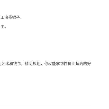
返工浪费银子。
为主。
。
衡艺术和钱包，精明规划，你就能拿到性价比超高的好