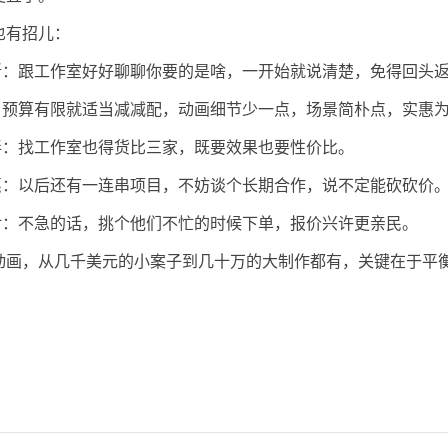
也有招儿：
清晰：跟工作室好好聊聊你要的是啥，一开始就说清楚，免得回头
点：预算有限就适当减减配，动画细节少一点，场景简朴点，实惠
伙伴：找工作室也得货比三家，既要效果也要性价比。
优惠：以后还有一连串项目，不妨谈个长期合作，说不定能砍砍价
选对：不急的话，挑个他们不忙的时候下单，报价兴许更亲民。
动画，从几千美元的小案子到几十万的大制作都有，关键在于平