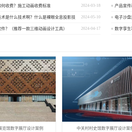
2024-03-18
如何收费？施工动画收费标准
产品宣传
2024-05-10
技术是什么技术啊？什么是裸眼全息投影技
的创作策
电子沙盘
2024-04-17
软件？（推荐一款三维动画设计工具）
能介绍
数字孪生
展览馆数字展厅设计案例
中关村村史馆数字展厅设计案