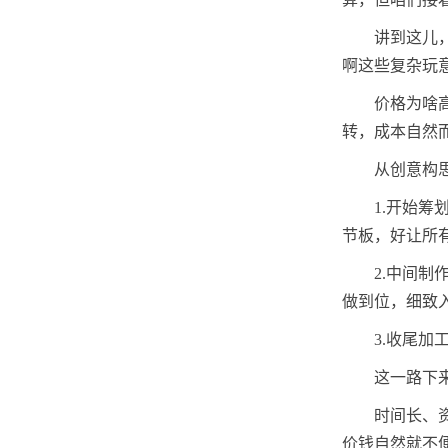
讲到这儿
啊这些复杂玩
价格为啥
转，成本自然
从创意构
1.开始
节板，好让所
2.中间
做到位，细致
3.收尾
这一路下
时间长、
价钱自然就不