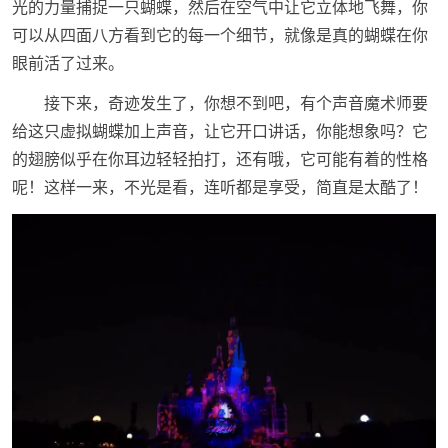
光的力量捕捉一只蝴蝶，然后在空气中让它立体地飞舞，你
可以从四面八方看到它的每一个细节，就像是真的蝴蝶在你
眼前活了过来。
接下来，奇迹发生了，你想不到吧，有个声音魔术师要
给这只虚拟蝴蝶加上声音，让它开口讲话，你能想象吗？它
的翅膀似乎在你耳边轻轻拍打，还有哦，它可能有着的性格
呢！这样一来，不光是看，连听都是享受，简直是太酷了！