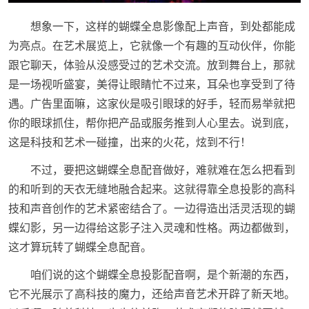
想象一下，这样的蝴蝶全息影像配上声音，到处都能成
为亮点。在艺术展览上，它就像一个有趣的互动伙伴，你能
跟它聊天，体验从没感受过的艺术交流。放到舞台上，那就
是一场视听盛宴，美得让眼睛忙不过来，耳朵也享受到了待
遇。广告里面嘛，这家伙是吸引眼球的好手，轻而易举就把
你的眼球抓住，帮你把产品或服务推到人心里去。说到底，
这是科技和艺术一碰撞，出来的火花，炫到不行！
不过，要把这蝴蝶全息配音做好，难就难在怎么把看到
的和听到的天衣无缝地融合起来。这就得靠全息投影的高科
技和声音创作的艺术紧密结合了。一边得造出活灵活现的蝴
蝶幻影，另一边得给这影子注入灵魂和性格。两边都做到，
这才算玩转了蝴蝶全息配音。
咱们说的这个蝴蝶全息投影配音啊，是个新潮的东西，
它不光展示了高科技的魔力，还给声音艺术开辟了新天地。