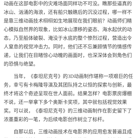
动画在这部电影中的灾难场面同样功不可没。瞧那些逼真的
冰山、汹涌的海浪，还有船只触礁后的沉没过程，哪一样不
是靠三维动画技术栩栩如生地展现在我们眼前？动画师们精
心模拟自然界的现象，比如冰山漂移的姿态、海水起伏的动
态，乃至船体破裂、淹没于水底的整个惨烈过程，营造出令
人窒息的视觉冲击力。同时，他们还不忘兼顾情节的情感传
递，让我们在目睹惊心动魄的画面时，也深深体会到角色们
的恐惧与绝望。
当年，《泰坦尼克号》的3D动画制作堪称一项艰巨的任
务，幸亏有卡梅隆导演及其团队持之以恒的探索与创新，最
终才将这个奇迹呈现在世人面前。结果怎样？电影票房爆棚
不说，还一举拿下多个奥斯卡奖项，其中就包括视觉效果
奖。可以说，《泰坦尼克号》的三维动画制作在影史留下了
浓墨重彩的一笔，为后续电影创作树立了标杆。
自那以后，三维动画技术在电影界的应用愈发普遍且成