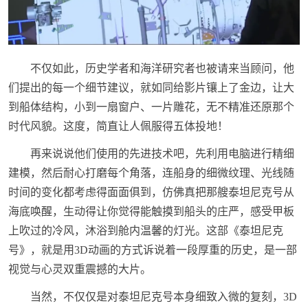
不仅如此，历史学者和海洋研究者也被请来当顾问，他
们提出的每一个细节建议，就如同给影片镶上了金边，让大
到船体结构，小到一扇窗户、一片雕花，无不精准还原那个
时代风貌。这度，简直让人佩服得五体投地！
再来说说他们使用的先进技术吧，先利用电脑进行精细
建模，然后耐心打磨每个角落，连船身的细微纹理、光线随
时间的变化都考虑得面面俱到，仿佛真把那艘泰坦尼克号从
海底唤醒，生动得让你觉得能触摸到船头的庄严，感受甲板
上吹过的冷风，沐浴到舱内温馨的灯光。这部《泰坦尼克
号》，就是用3D动画的方式诉说着一段厚重的历史，是一部
视觉与心灵双重震撼的大片。
当然，不仅仅是对泰坦尼克号本身细致入微的复刻，3D