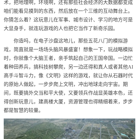
术，把地理啊，环境啊，还有那些社会经济的大数据都变成
咱们能看见摸到的东西，然后放在一个三维的互动舞台上。
你猜怎么着？这玩意儿在军事、城市设计、学习的地方可是
大显身手，就连玩游戏的人也把它当作了新奇乐园。
你造吗，在电子沙盘这地儿，那些五花八门的模拟游
戏，简直就是一场场头脑风暴盛宴！想象一下，玩战略模拟
时，你就像个大脑王者，亲手筑起自己的王国帝国。一边忙
着种田养兵，搞科技树攀爬，另一边还得和真人或者其他AI
高手斗智斗力，像《文明》这样的游戏，就让你从石器时代
的原始人做起，一步步爬上文明，冲出地球走向宇宙。期
间，既要搞外交当和平大使，又要领兵作战显英雄本色，还
得创新玩意儿，建高楼大厦，资源管理也得精细着来，步步
都是智慧的较量。