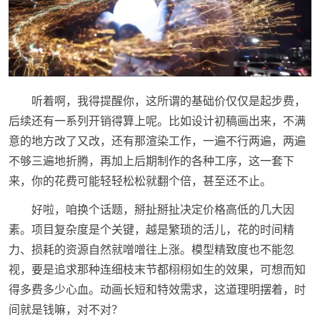
听着啊，我得提醒你，这所谓的基础价仅仅是起步费，
后续还有一系列开销得算上呢。比如设计初稿画出来，不满
意的地方改了又改，还有那渲染工作，一遍不行两遍，两遍
不够三遍地折腾，再加上后期制作的各种工序，这一套下
来，你的花费可能轻轻松松就翻个倍，甚至还不止。
好啦，咱换个话题，掰扯掰扯决定价格高低的几大因
素。项目复杂度是个关键，越是繁琐的活儿，花的时间精
力、损耗的资源自然就噌噌往上涨。模型精致度也不能忽
视，要是追求那种连细枝末节都栩栩如生的效果，可想而知
得多费多少心血。动画长短和特效需求，这道理明摆着，时
间就是钱嘛，对不对？