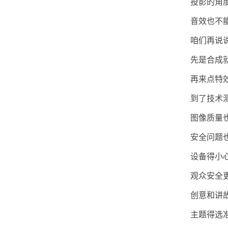
投影的角
音效也不
咱们再说
先是合成
再来点特
到了技术
图像质量
安全问题
设备得小
观众安全
创意和讲
主题得选