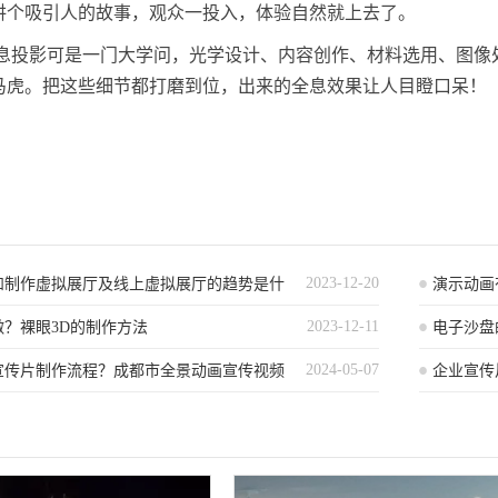
讲个吸引人的故事，观众一投入，体验自然就上去了。
全息投影可是一门大学问，光学设计、内容创作、材料选用、图像
马虎。把这些细节都打磨到位，出来的全息效果让人目瞪口呆！
2023-12-20
和制作虚拟展厅及线上虚拟展厅的趋势是什
演示动画
2023-12-11
做？裸眼3D的制作方法
电子沙盘
2024-05-07
宣传片制作流程？成都市全景动画宣传视频
域解析
企业宣传