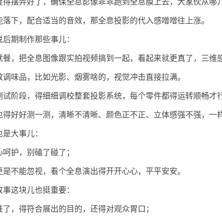
度得摆弄好了，确保全息影像乖乖跑到全息膜上去，大家伙从哪
能落下，配合适当的音效，那全息投影的代入感噌噌往上涨。
说后期制作那些事儿：
就餐，把全息图像跟实拍视频搞到一起，看起来就更真了，三维
效调味品，比如光影、烟雾啥的，视觉冲击直接拉满。
测试阶段，得细细调校整套投影系统，每个零件都得运转顺畅才
也得好好测一测，清晰不清晰、颜色正不正、立体感强不强，一
也是大事儿：
心呵护，别磕了碰了；
更是不能忽视，看个全息演出得开开心心，平平安安。
故事这块儿也挺重要：
准了，得符合展出的目的，还得对观众胃口；