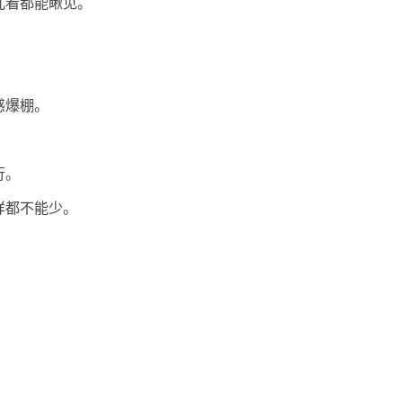
儿看都能瞅见。
感爆棚。
行。
样都不能少。