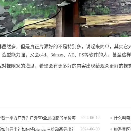
大屏虽然多，但是真正片源好的不是特别多，说起来简单，其实它
造型能力强，又会c4d、3dmax、AE、PS等软件的人，甚至
我对裸眼3d的浅见，希望会有更多好的内容出现给观众更好的视
2024-06-12
少钱一平方户外？户外5D全息投影的单价每
什么叫电
2024-06-09
钱？
维动画如何导出？如何将Blender三维动画导出？
义的？
旅游景区