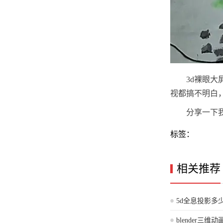
3d裸眼
视都搞不明白，
分享一下
标签：
相关推荐
5d全息投影多
平方米是多少
blender三