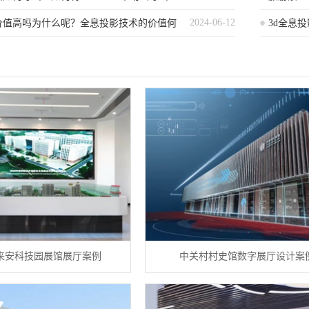
2024-06-12
价值高吗为什么呢？全息投影技术的价值何
析）
3d全息
材料？
来安科技园展馆展厅案例
中关村村史馆数字展厅设计案