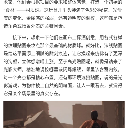
术家，他们会根据项目的要求和整体感觉，打造一个初始的
“食材”——材质球。这玩意儿里头装满了色彩的秘密、光滑
度的变化、金属感的强弱，还有透明度的调校，这些都是塑
造角色或场景外表的关键因素。
接下来，想象一下他们在画布上挥洒创意，用各式各样
的纹理贴图来妆点那个最基础的材质球。就好比，法线贴图
是给这平面添上细腻的雕刻痕迹，让它摸起来仿佛有了更深
的沟壑，立体感噌噌上涨。至于高光贴图呢，就像是请来了
光影大师，精准地调控哪里该闪烁耀眼，哪里该含蓄内敛，
每一个亮点都是精心布置。还有那环境遮挡贴图，玩的是光
影游戏，为物件披上自然的阴暗面，让人一眼看去，就觉得
它是某个场景里的真实存在。