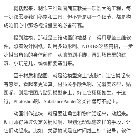
概括起来，制作三维动画简直就是一项浩大的工程，每
一步都需要独门秘籍和工具，但不管是哪一个细节，都是构
成咱们心中那场视觉盛宴的必备砖瓦。
提到建模，那就是三维动画的地基了，得用那些三维软
件，照着设计图纸，动用多边形啊、NURBS这些高招，一步
步搭出角色的身体部件，从脑袋到手脚，再到场景里的建
筑、小玩意儿，统统都要造出来。
至于材质和贴图，就是给模型穿上“皮肤”，让它摸起来
有感觉，看起来更逼真。材质关乎颜色啊、光滑度这些，贴
图呢，则是把图片贴到模型身上，好让它栩栩如生。干这
行，Photoshop啊、SubstancePainter这类神器可不能少。
动画制作这块，就是要让角色和物件活起来，动起来。
动画师得通过设定关键帧啊、规划运动轨迹这样的手段，让
它们动起来。比如，关键帧就是在时间线上标个记号，软件