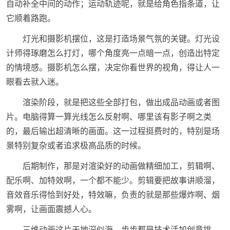
自动补全中间的动作；运动轨迹呢，就是给角色指条道，让
它顺着路跑。
灯光和摄影机摆位，这是打造场景气氛的关键。灯光设
计师得琢磨怎么打灯，哪个角度亮一点暗一点，创造出特定
的情境感。摄影机怎么摆，决定你看世界的视角，得让人一
眼看去就入迷。
渲染阶段，就是把这些全部打包，做出成品动画或者图
片。电脑得算一算光线怎么反射啊、哪里该有影子啊之类
的，最后输出超清晰的画面。这一过程挺费时的，特别是场
景特别复杂或者追求极高品质的时候。
后期制作，那是对渲染好的动画做精细加工，剪辑啊、
配乐啊、加特效啊，一个都不能少。剪辑要把故事讲顺溜，
音效音乐得恰到好处，特效嘛，负责的就是那些爆炸啊、烟
雾啊，让画面震撼人心。
三维动画这片天地深似海，步步都是技术活加创意挑