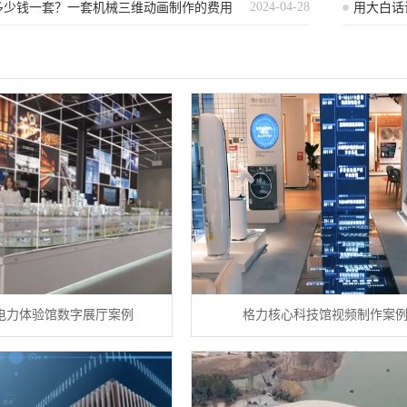
2024-04-28
事提升品牌形象和销售效果？）
多少钱一套？一套机械三维动画制作的费用
用大白话
电力体验馆数字展厅案例
格力核心科技馆视频制作案