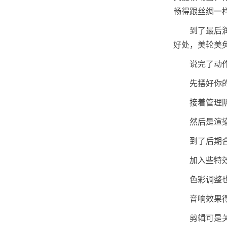
畅得跟丝绸一
到了最后
好处，美轮美
说完了动
先摆好你
接着管理
然后是渲
到了后期
加入些特
色彩调整
音响效果
剪辑可是