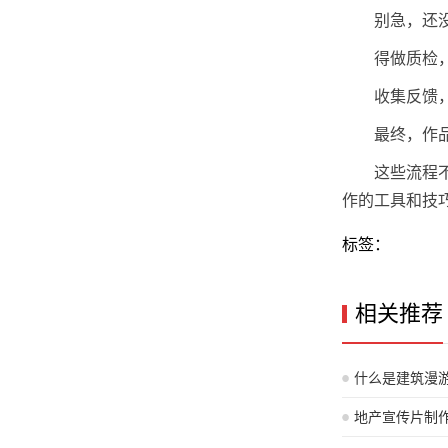
别急，还
得做质检
收集反馈
最终，作
这些流程
作的工具和技
标签：
相关推荐
什么是建筑漫
释）
地产宣传片制