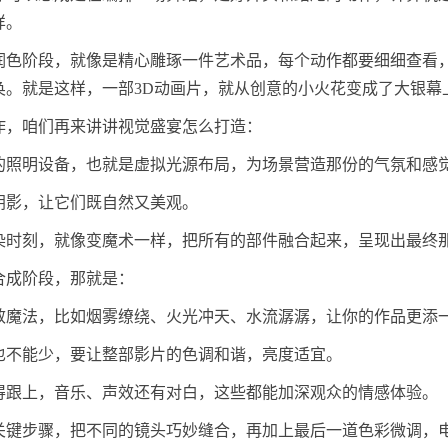
样。
润色阶段，就像是精心雕琢一件艺术品，每个动作都要细细查看
奂。就是这样，一部3D动画片，就从创意的小火花变成了大银幕
作，咱们再来讲讲视觉盛宴怎么打造：
的照明设备，也就是虚拟光源布局，为场景营造那份的气氛和感
阴影，让它们既自然又美观。
染时刻，就像变魔术一样，把所有的部件融合起来，呈现出最终
合成阶段，那就是：
效魔法，比如烟雾缭绕、火光冲天、水流潺潺，让你的作品更添
也不能少，要让整部影片的色调和谐，亮度适宜。
得跟上，音乐、声效还有对白，这些都能加深观众的情感体验。
关键步骤，把不同的镜头巧妙缝合，再加上最后一道色彩微调，