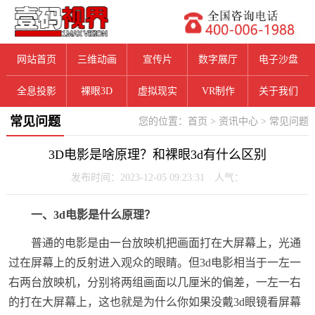
网站首页
三维动画
宣传片
数字展厅
电子沙盘
全息投影
裸眼3D
虚拟现实
VR制作
关于我们
常见问题
您的位置：
首页
>
资讯中心
>
常见问题
3D电影是啥原理？和裸眼3d有什么区别
发布时间：2023-12-05 09:23:31 人气：
一、3d电影是什么原理？
普通的电影是由一台放映机把画面打在大屏幕上，光通
过在屏幕上的反射进入观众的眼睛。但3d电影相当于一左一
右两台放映机，分别将两组画面以几厘米的偏差，一左一右
的打在大屏幕上，这也就是为什么你如果没戴3d眼镜看屏幕