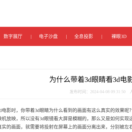
数字展厅
电子沙盘
全息投影
裸眼3D
为什么带着3d眼睛看3d电
发布时间：2024-04-08 09:31:50
3d电影时，你带着3d眼睛为什么看到的画面有这么真实的效果
映机放映，所以没有3d眼镜看大屏是模糊的，那么又是如何实现
真实的画面，就需要将投射在屏幕上的画面分离出来，分别被左