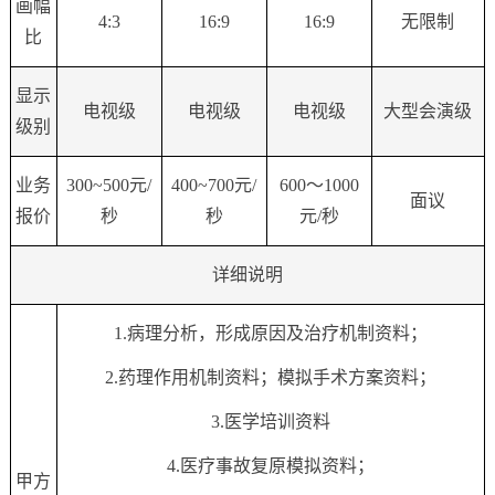
画幅
4:3
16:9
16:9
无限制
比
显示
电视级
电视级
电视级
大型会演级
级别
业务
300~500
元/
400~700
元/
600
〜
1000
面议
报价
秒
秒
元/秒
详细说明
1.病理分析，形成原因及治疗机制资料；
2.药理作用机制资料；模拟手术方案资料；
3.医学培训资料
4.医疗事故复原模拟资料；
甲方