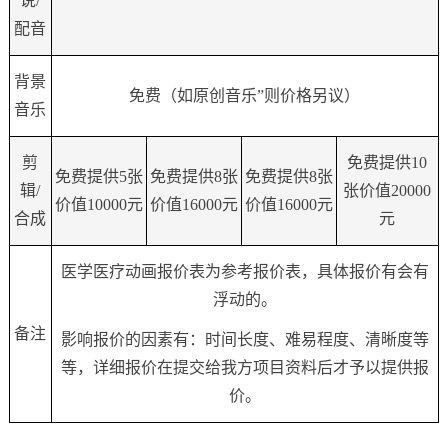
说/
配音
背景
免费（如原创音乐”则价格另议）
音乐
剪
免费提供
10
免费提供
5
张
免费提供
8
张
免费提供
8
张
辑/
张价值
20000
价值
10000
元
价值
16000
元
价值
16000
元
合成
元
医学医疗动画报价表为参考报价表，具体报价有会有
浮动的。
备注
影响报价的因素有：时间长度、难易程度、清晰度等
等，详细报价在提交给我方项目资料后才予以提供报
价。