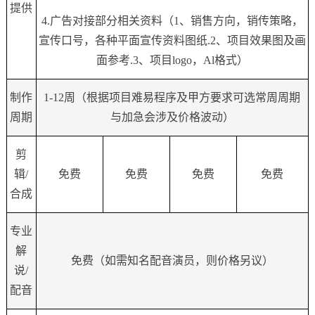
提供
4.广告对接部分相关资料（1、销售方向，销传策略，
宣传口号，各种平面宣传资料图纸.2、项目效果图及画
面参考.3、项目logo，Al格式）
制作
1-12
周（根据项目难易程序及甲方要求可选常周周期
周期
与加急会涉及价格波动）
剪
辑/
免费
免费
免费
免费
合成
专业
解
免费（如需知名配音演员，则价格另议）
说/
配音