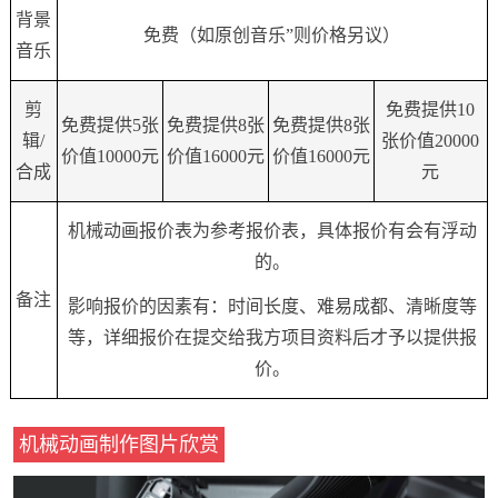
背景
免费（如原创音乐”则价格另议）
音乐
剪
免费提供
10
免费提供
5
张
免费提供
8
张
免费提供
8
张
辑/
张价值
20000
价值
10000
元
价值
16000
元
价值
16000
元
合成
元
机械动画报价表为参考报价表，具体报价有会有浮动
的。
备注
影响报价的因素有：时间长度、难易成都、清晰度等
等，详细报价在提交给我方项目资料后才予以提供报
价。
机械动画制作图片欣赏