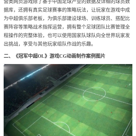
营类网页游戏除了基于中国足球产业的数据及详细的球员数
据库，还拥有真实足球赛事的策略玩法，让玩家在游戏中成
为中超俱乐部老板，为俱乐部建设球场、训练球员、搭配比
赛阵容等策略战术指挥运营，拥有整个足球团队比赛管理全
程操作的完整体验，也可以使用国家队球队向全世界玩家发
出挑战，享受与其他玩家组队作战的乐趣。
二、
《
冠军中超
OL
》
游戏CG动画制作案例图片