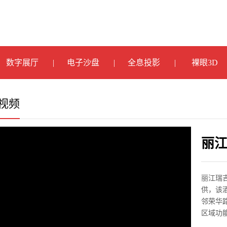
数字展厅
电子沙盘
全息投影
裸眼3D
视频
丽
制
丽江瑞
供，该
邻荣华
区域功能