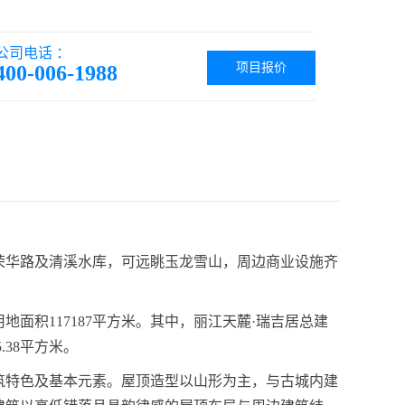
公司电话 ：
项目报价
400-006-1988
荣华路及清溪水库，可远眺玉龙雪山，周边商业设施齐
地面积117187平方米。其中，丽江天麓·瑞吉居总建
.38平方米。
筑特色及基本元素。屋顶造型以山形为主，与古城内建