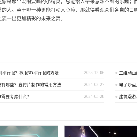
更像是那个爱唱爱跳的小精灵，总能给人带来意想不到的乐趣；
节的人。至于哪一种更能打动人心嘛，那就得看观众们各自的口
上演一出更加精彩的未来之舞。
2023-12-06
到平行眼？裸眼3D平行眼的方法
三维动画
2024-02-27
法有哪些？宣传片制作的常用方法
程）
电子沙盘
2024-03-28
作需要考虑什么？
建筑漫游