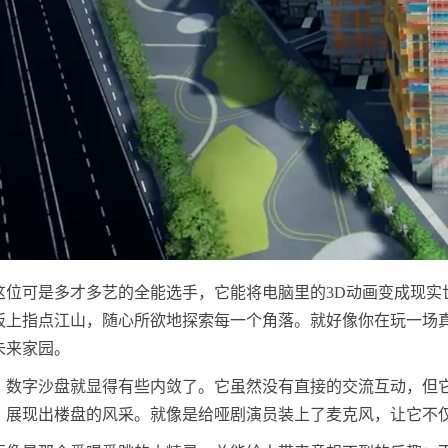
这位可是多才多艺的全能选手，它能将电脑里的3D动画变成现实
板上指点江山，随心所欲地探索每一个角落。就好像你在玩一场
未来家园。
，数字沙盘就显得有些内敛了。它虽然没有直接的交流互动，但
，展现出楼盘的风采。就像是给哑剧演员装上了麦克风，让它不