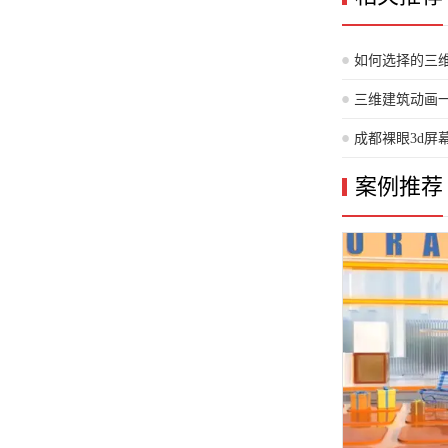
如何选择的三
虑因素。）
三维建筑动画
成都裸眼3d屏
案例推荐