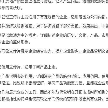
用于房地产销售会上播放与赠送，让人产生向往，进而刺激购买
楼部的售楼厅。
训管理宣传片主要适用于有定规模的企业，适用范围为公司内部
画并茂解决培训难题，对于讲师减轻了部分负担，效果突出，非
以是以叙述为主的短片，详细描述企业的历史、文化、产品、市
映企业的整体形象。
业形象宣传片展示企业综合实力，提升企业形象。企业品营销必
品使用宣传片，适用于新产品上市。
到产品说明书的作用，详细演示产品的结构功能、应用范围、使
带赠送。比说明书更易理解，学习产品功能更方便，且能提企业
片作为展示企业的工具，固然不能取代营销在开拓市场时所起到
性和概括性的特点也使其较之单而传统的营销手段更具有优势。