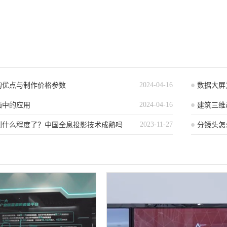
2024-04-16
的优点与制作价格参数
数据大屏
2024-04-16
画中的应用
别）
建筑三维
2023-11-27
到什么程度了？中国全息投影技术成熟吗
分镜头怎
做三维分