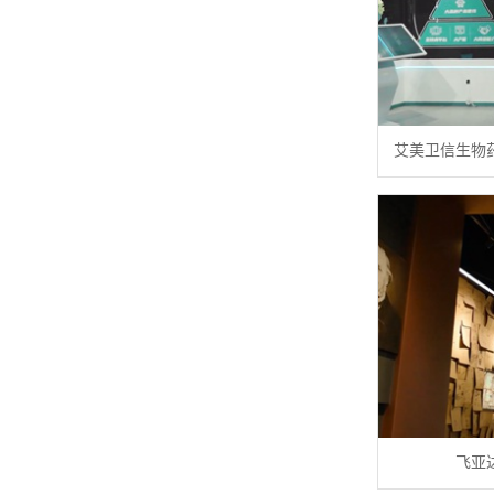
艾美卫信生物
飞亚