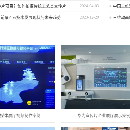
2024-04-03
传片项目？如何拍摄传统工艺类宣传片
中国三维
2023-12-29
与前景？vr技术发展现状与未来趋势
品
三维动画
范与准则
媒体展厅视频制作案例
华为宣传片企业展厅展示案