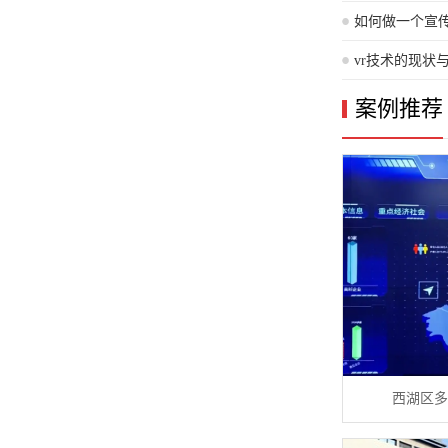
少？
如何做一个宣
vr技术的现状
案例推荐
西湖区多