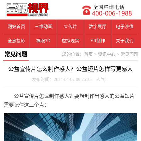
网站首页
三维动画
宣传片
数字展厅
电子沙盘
全息投影
裸眼3D
虚拟现实
VR制作
关于我们
常见问题
您的位置：
首页
>
资讯中心
>
常见问题
公益宣传片怎么制作感人？公益短片怎样写更感人
发布时间：2024-04-02 09:26:23 人气：
公益宣传片怎么制作感人？要想制作出感人的公益短片
需要记住这三个点：