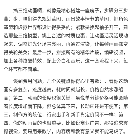
搞三维动画啊，就像是精心搭建一座房子，步骤分三步
曲：步，咱们得先规划蓝图，画出故事情节的草图，把角色
造型和虚拟世界都设计得妥妥的；紧就是挽起袖子开干，建
造那些三维模型，挑上合适的材质包裹，让动画活灵活现动
起来，调整灯光让场景亮丽，再通过渲染，让每帧画面都变
得美轮美奂；最后一步，拼接所有的精华片段，编辑视频，
加上各种炫酷特效，配上旁白和音乐，这一套流程下来，每
个环节都不简单。
谈到费用问题，几个关键点你得心里有数：，看你这动
画有多复杂，难度越高，耗时间就越长，价格自然水涨船
高；第二，动画的长度也很关键，虽说单分钟价格可能会随
着长度增加而下降，但总体算下来，长动画还是不便宜；第
三，制作方的段位，行家出手和新手肯定价码不一样；第
四，你的动画目的也很重要，比如说商业广告，那得追求震
撼视觉，要是用来教学，内容度和教育意义就不能马虎了。