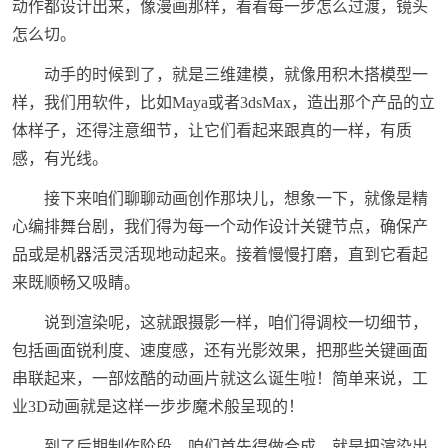
动作都设计出来，像漫画那样，看看每一步怎么过渡，镜头
怎么切。
动手的时候到了，就是三维建模，就像用积木搭模型一
样，我们用软件，比如Maya或者3dsMax，造出那个产品的立
体样子，还得注意细节，让它们看起来跟真的一样，有质
感，有光线。
接下来咱们聊聊动画创作那块儿，想象一下，就像是精
心编排舞台剧，我们得为每一个动作设计关键节点，确保产
品或是机器活灵活现地动起来。接着慢慢打磨，直到它看起
来既顺畅又吸睛。
说到渲染呢，这就跟摄影一样，咱们得调校一切细节，
包括画面锐利度、速度感，还有光影效果，把那些关键画面
串联起来，一部炫酷的动画片就这么诞生啦！简单来说，工
业3D动画就是这样一步步魔术般呈现的！
到了后期制作阶段，咱们首先得做合成，就是把渲染出