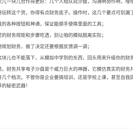
伙儿一块儿合作得更好：几个人组队玩沙盘，沟通啊协作啊，嗖
要玩转这个货，你得有点财务底子。操作时，这几个要点可别漏
盘的各种按钮和神通，保证能顺手使唤里面的工具；
里的财务规矩和步骤吃透，别让咱的模拟脱离实际；
地规划财务，做了决定还要根据反馈调一调；
这块儿也不能落下，从模拟中学到的东西，回头用来升级你的财
结，财务共享电子沙盘是个威力巨大的神器，它模仿真实的财务
好几个档次。不管你是企业要搞培训，还是学校上课，甚至自我
养的秘密武器！