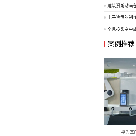
建筑漫游动画
中的建筑漫游
电子沙盘的制
作流程
全息投影空中
案例推荐
华为宣