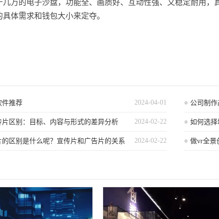
十几万的电子沙盘，功能全、画质好、互动性强、又稳定耐用，
的具体需求和钱包大小来定夺。
2024-04-01
软件推荐
公司制作
2024-02-22
宣传片区别：目标、内容与形式的差异分析
演示动画
如何选择
2024-02-22
片的区别是什么呢？宣传片和广告片的关系
够展示公
做vr全
可以帮助
客户