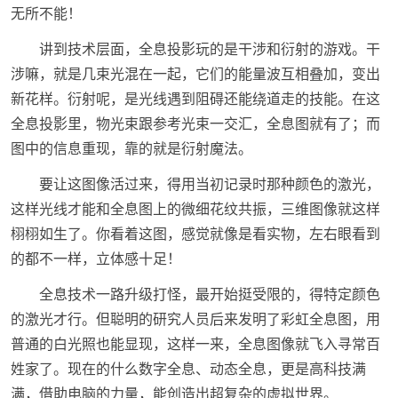
无所不能！
讲到技术层面，全息投影玩的是干涉和衍射的游戏。干
涉嘛，就是几束光混在一起，它们的能量波互相叠加，变出
新花样。衍射呢，是光线遇到阻碍还能绕道走的技能。在这
全息投影里，物光束跟参考光束一交汇，全息图就有了；而
图中的信息重现，靠的就是衍射魔法。
要让这图像活过来，得用当初记录时那种颜色的激光，
这样光线才能和全息图上的微细花纹共振，三维图像就这样
栩栩如生了。你看着这图，感觉就像是看实物，左右眼看到
的都不一样，立体感十足！
全息技术一路升级打怪，最开始挺受限的，得特定颜色
的激光才行。但聪明的研究人员后来发明了彩虹全息图，用
普通的白光照也能显现，这样一来，全息图像就飞入寻常百
姓家了。现在的什么数字全息、动态全息，更是高科技满
满，借助电脑的力量，能创造出超复杂的虚拟世界。