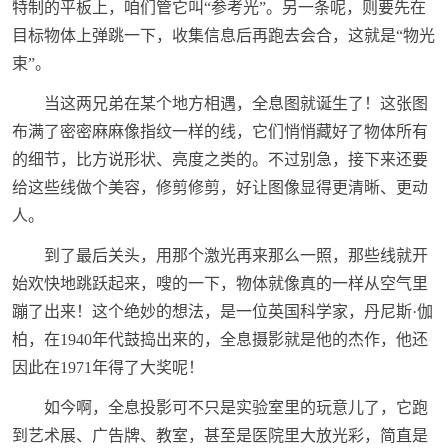
特制的平板上，咱们管它叫“参考光”。另一条呢，则要先在
目标物体上弹跳一下，收集信息后再跑去会合，这就是“物光
束”。
当这两兄弟在某个地方相遇，全息图就诞生了！这张图
布满了密密麻麻像指纹一样的线，它们悄悄藏好了物体所有
的细节，比方说形状、亮度之类的。不过别急，接下来还要
给这些线做个美容，修剪修剪，好让图像显得更清晰、更动
人。
到了最后关头，用那个激光再来那么一照，那些线就开
始欢快地跳跃起来，嗖的一下，物体就像真的一样从空气里
蹦了出来！这个绝妙的想法，是一位英国科学家，丹尼斯·伽
柏，在1940年代鼓捣出来的，全息摄影就是他的杰作，他还
因此在1971年得了大奖呢！
如今啊，全息投影可不只是实验室里的玩意儿了，它跑
到艺术展、广告牌、教室，甚至是医院里大放光彩，简直是