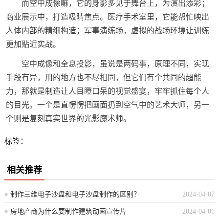
而空中成像嘛，它的身影多见于舞台上，为演出添彩；
商业展示中，打造吸睛焦点。医疗手术室里，它能帮忙映出
人体内部的精细构造；军事演练场，虚拟的战场环境让训练
更加贴近实战。
空中成像和全息投影，虽说是两码事，原理不同，实现
手段有异，用的地方也不尽相同，但它们有个共同的超能
力，那就是制造让人目瞪口呆的视觉盛宴，牢牢抓住每个人
的目光。一个是直愣愣把画面扔到空气中的艺术大师，另一
个则是复刻真实世界的光影魔术师。
标签：
相关推荐
制作三维电子沙盘和电子沙盘制作的区别？
2024-04-07
房地产商为什么要制作建筑动画宣传片
2024-04-01