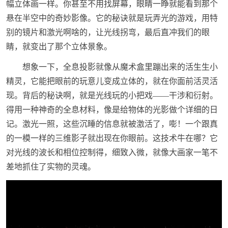
幅立体画一样。你甚至不用找屏幕，眼睛一睁就能看到那个
悬在半空中的奇妙影像。它的秘诀就是玩弄光的游戏，用特
别的镜片和激光啊啥的，让光线拐弯，最后直冲我们的眼
睛，就变出了那个立体景象。
想象一下，全息投影就像从魔术盒里蹦出来的活生生小
精灵，它能把眼前的玩意儿变成立体的，就在你面前活灵活
现。背后的秘诀啊，就是光线玩的小把戏——干涉和衍射。
得用一种神奇的全息材料，像是给物体的光影做个详细的日
记。激光一照，这些沉睡的信息就被激活了，嘭！一个跟真
的一模一样的三维影子就出现在你眼前。这技术牛在哪？它
对光线的波长和相位控制得，细致入微，就像大画家一笔不
差地抓住了实物的灵魂。