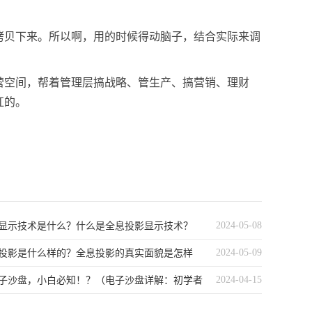
拷贝下来。所以啊，用的时候得动脑子，结合实际来调
营空间，帮着管理层搞战略、管生产、搞营销、理财
杠的。
2024-05-08
显示技术是什么？什么是全息投影显示技术？
2024-05-09
投影是什么样的？全息投影的真实面貌是怎样
2024-04-15
子沙盘，小白必知！？（电子沙盘详解：初学者
的介绍）