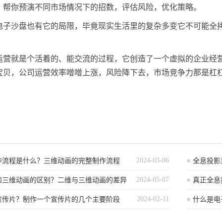
，帮你预演不同市场情况下的招数，评估风险，优化策略。
电子沙盘也有它的局限，毕竟现实生活里的复杂多变它不可能全
运营就是个活着的、能交流的过程，它创造了一个虚拟的企业经
宝贝，公司运营效率噌噌上涨，风险降下去，市场竞争力那是杠
2024-03-06
作流程是什么？三维动画的完整制作流程
全息投影
2024-05-07
和三维动画的区别？二维与三维动画的差异
真正全息
2024-02-11
宣传片？制作一个宣传片的几个主要阶段
的？
什么是电
不可不知