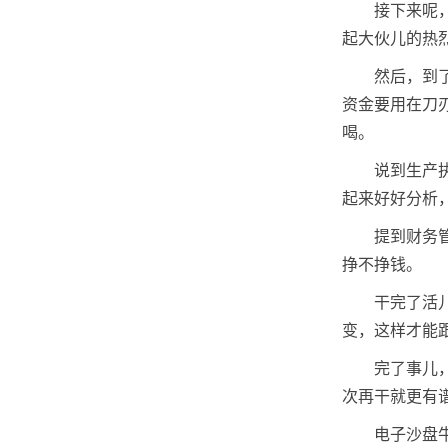
接下来呢
起大伙儿的热
然后，到
资金要用在刀
喝。
说到生产
起来好好分析
提到财务
挣不挣钱。
干完了活
变，这样才能
完了事儿
次再干就更有
电子沙盘