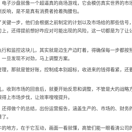
，电子沙盘就像一个超逼真的商场游戏，它会模仿真实世界的市
烈反响，是不是真有消费者抢着掏腰包。
了关键一步，他们会根据之前制定的计划以及市场给的那些信号
刃上，还得提前想好咋应对可能出现的风险，这一切都是为了让
执行和监控这块儿，其实就是边生产边盯着，得确保每一步都按
，一旦发现不对劲，马上调整方案。
管理，那就是管好账，控制成本别超标，收进来的钱得看紧，还
儿，收到市场的回音后，就要开始反思和调整，不管是大的战略
跟得上市场步伐，让效率嗖嗖提升。
，还得做个的总结，出份运营报告，涵盖生产的、市场的、财务
谱了。
牛的地方，在于它互动，画面一看就懂，高管们能一眼看清公司