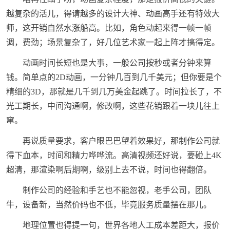
越复杂的活儿，得请越多的设计大神、动画高手还有特效大
师，这开销自然水涨船高。比如，角色动起来得一帧一帧
调，费劲；场景复杂了，好几位艺术家一起上阵才搞得定。
动画时间长短也是大事，一般公司按秒或者分钟来算
钱。简单点的2D动画，一分钟几百到几千美元；但你要是个
精细的3D，那就是几千到几万美金起跳了。时间拉长了，不
光工期长，中间沟通啊，修改啊，这些花销跟着一块儿往上
窜。
再说质量要求，客户眼巴巴望着效果好，那制作公司就
得下血本，时间和精力哗哗流。高清视频还好说，要碰上4K
超清，那渲染啊后期啊，级别上去不说，时间也得翻倍。
制作公司的经验和手艺也不能忽视，老手公司，团队
牛，设备新，当然价码也不低，毕竟服务质量摆在那儿。
地理位置也得提一句，世界各地人工成本差距大，报价