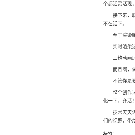
个都活灵活现
接下来，
不在话下。
至于渲染
实时渲染
三维动画
而且啊，
不管你是
整个创作
化一下，齐活
技术天天
们的视野，带
标签：