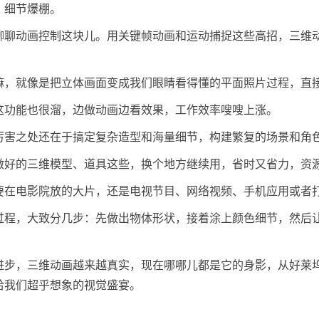
，细节爆棚。
聊聊动画控制这块儿。用关键帧动画和运动捕捉这些高招，三维
嘛，就像是把立体画面变成我们眼睛看得懂的平面照片过程，直
这功能也很溜，边做动画边看效果，工作效率嗖嗖上涨。
厉害之处还在于搞定复杂造型和海量细节，构建繁复的场景和角
做好的三维模型、道具这些，换个地方继续用，省时又省力，资
要在电影院放的大片，还是电视节目、网络视频、手机应用或者
过程，大致分几步：先做出物体形状，接着涂上颜色细节，然后
！
进步，三维动画越来越真实，现在哪哪儿都是它的身影，从好莱
给我们超乎想象的视觉盛宴。