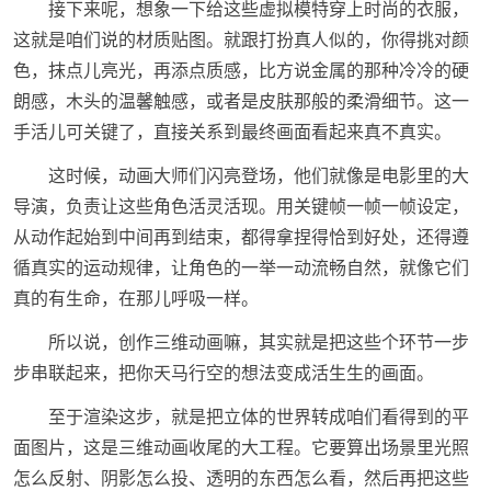
接下来呢，想象一下给这些虚拟模特穿上时尚的衣服，
这就是咱们说的材质贴图。就跟打扮真人似的，你得挑对颜
色，抹点儿亮光，再添点质感，比方说金属的那种冷冷的硬
朗感，木头的温馨触感，或者是皮肤那般的柔滑细节。这一
手活儿可关键了，直接关系到最终画面看起来真不真实。
这时候，动画大师们闪亮登场，他们就像是电影里的大
导演，负责让这些角色活灵活现。用关键帧一帧一帧设定，
从动作起始到中间再到结束，都得拿捏得恰到好处，还得遵
循真实的运动规律，让角色的一举一动流畅自然，就像它们
真的有生命，在那儿呼吸一样。
所以说，创作三维动画嘛，其实就是把这些个环节一步
步串联起来，把你天马行空的想法变成活生生的画面。
至于渲染这步，就是把立体的世界转成咱们看得到的平
面图片，这是三维动画收尾的大工程。它要算出场景里光照
怎么反射、阴影怎么投、透明的东西怎么看，然后再把这些